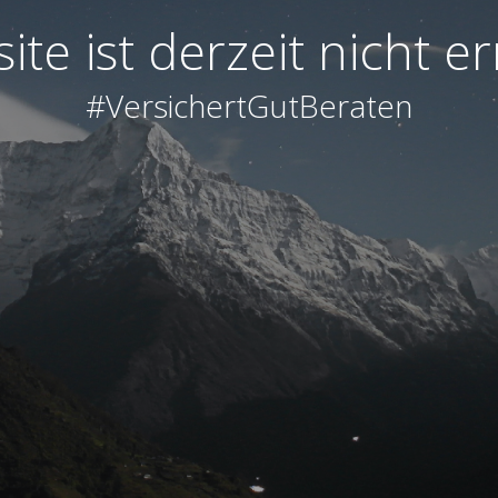
te ist derzeit nicht e
#VersichertGutBeraten